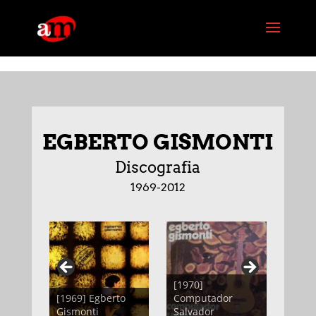
G-PG4M6MZJBE
EGBERTO GISMONTI
Discografia
1969-2012
[1970]
[1969] Egberto
Computador
Gismonti
Salvador
[197