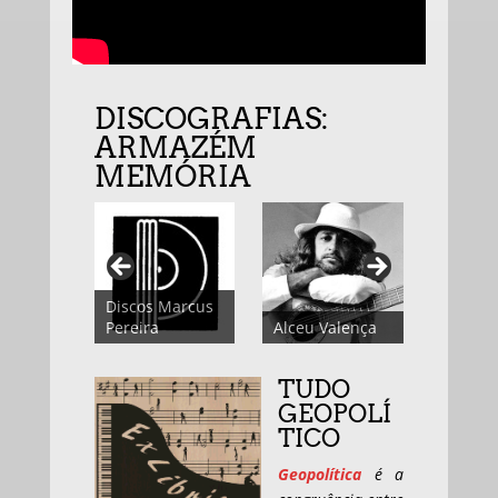
DISCOGRAFIAS:
ARMAZÉM
MEMÓRIA
Discos Marcus
André
Pereira
Alceu Valença
Geraiss
TUDO
GEOPOLÍ
TICO
Geopolítica
é a