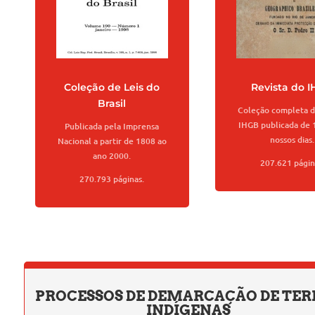
Coleção de Leis do
Revista do 
Brasil
Coleção completa da
IHGB publicada de 
Publicada pela Imprensa
nossos dias.
Nacional a partir de 1808 ao
ano 2000.
207.621 págin
270.793 páginas.
PROCESSOS DE DEMARCAÇÃO DE TER
INDÍGENAS