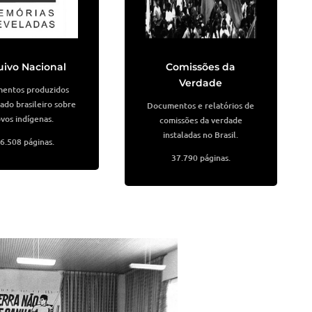
uivo Nacional
Comissões da
Verdade
entos produzidos
ado brasileiro sobre
Documentos e relatórios de
vos indígenas.
comissões da verdade
instaladas no Brasil.
6.508 páginas.
37.790 páginas.