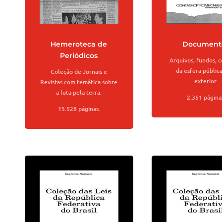
Hemeroteca de
Document
Periódicos
Arquivos, fundos, 
da esfera públic
Coleção de Jornais e
exterior.
Revistas com temática sobre
a luta pela terra.
2.351 página
15.528 páginas.