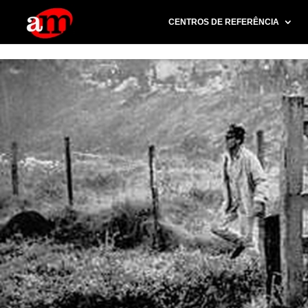
G-PG4M6MZJBE
CENTROS DE REFERÊNCIA