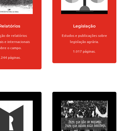
Relatórios
Legislação
ção de relatórios
Estudos e publicações sobre
is e internacionais
legislação agrária.
obre o campo
.
1.017 páginas.
.244 páginas.