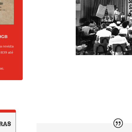
IHGB
 revista
1839 até
as.
RAS