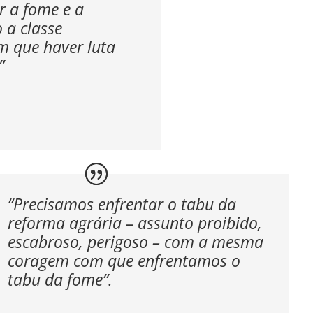
r a fome e a
 a classe
m que haver luta
”
“Precisamos enfrentar o tabu da
reforma agrária – assunto proibido,
escabroso, perigoso – com a mesma
coragem com que enfrentamos o
tabu da fome”.