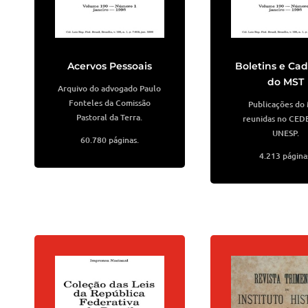
Acervos Pessoais
Boletins e Ca
do MST
Arquivo do advogado Paulo
Fonteles da Comissão
Publicações do
Pastoral da Terra.
reunidas no CED
UNESP.
60.780 páginas.
4.213 página