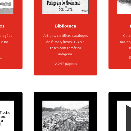
os
Biblioteca
coleções
Artigos, cartilhas, catálogos
Cole
a e no
de filmes, livros, TCCs e
naciona
teses com temática
s
indígena.
s.
5
12.247 páginas.