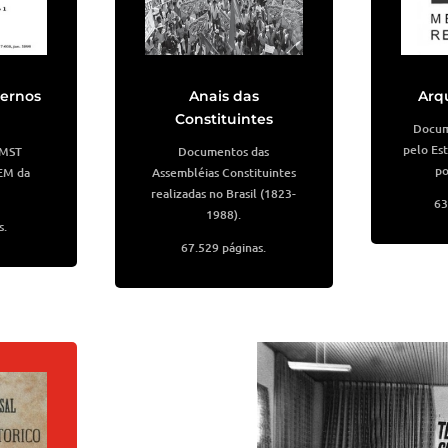
dernos
Anais das
Arq
Constituintes
Docum
pelo Est
 MST
Documentos das
po
EM da
Assembléias Constituintes
realizadas no Brasil (1823-
63
1988).
s.
67.529 páginas.