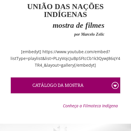
UNIÃO DAS NAÇÕES
INDÍGENAS
mostra de filmes
por Marcelo Zelic
[embedyt] https://www.youtube.com/embed?
listType=playlist&list=PLzyVojcJuBpSFtcCb1k3QywJ86qY4
TR4_&layout=gallery[/embedyt]
CATÁLOGO DA MOSTRA
Conheça a Filmoteca Indígena