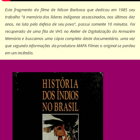
Este fragmento do filme de Nilson Barbosa que dedicou em 1985 seu
trabalho “à memória dos líderes indígenas assassinados, nos últimos dez
anos, na luta pela defesa de seu povo”, possui somente 10 minutos. Foi
recuperado de uma fita de VHS no Atelier de Digitalização do Armazém
Memória e buscamos uma cópia completa deste documentário, uma vez
que segundo informações da produtora MAPA FIlmes o original se perdeu
em um incêndio.