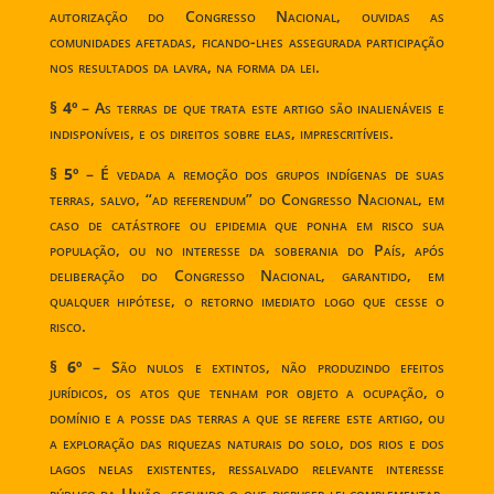
autorização do Congresso Nacional, ouvidas as
comunidades afetadas, ficando-lhes assegurada participação
nos resultados da lavra, na forma da lei.
§ 4º
– As terras de que trata este artigo são inalienáveis e
indisponíveis, e os direitos sobre elas, imprescritíveis.
§ 5º
– É vedada a remoção dos grupos indígenas de suas
terras, salvo, “ad referendum” do Congresso Nacional, em
caso de catástrofe ou epidemia que ponha em risco sua
população, ou no interesse da soberania do País, após
deliberação do Congresso Nacional, garantido, em
qualquer hipótese, o retorno imediato logo que cesse o
risco.
§ 6º
– São nulos e extintos, não produzindo efeitos
jurídicos, os atos que tenham por objeto a ocupação, o
domínio e a posse das terras a que se refere este artigo, ou
a exploração das riquezas naturais do solo, dos rios e dos
lagos nelas existentes, ressalvado relevante interesse
público da União, segundo o que dispuser lei complementar,