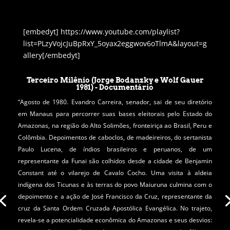
[embedyt] https://www.youtube.com/playlist?
list=PLzyVojcJuBpRxY_5oyax2eggwov6oTlmA&layout=g
allery[/embedyt]
Terceiro Milênio (Jorge Bodanzky e Wolf Gauer
1981) - Documentário
“Agosto de 1980. Evandro Carreira, senador, sai de seu diretório
em Manaus para percorrer suas bases eleitorais pelo Estado do
Amazonas, na região do Alto Solimões, fronteiriça ao Brasil, Peru e
Colômbia. Depoimentos de caboclos, de madeireiros, do sertanista
Paulo Lucena, de índios brasileiros e peruanos, de um
O primeiro episódio de AmazôniAdentro Waimiri-Atroari mostra
representante da Funai são colhidos desde a cidade de Benjamin
uma panorâmica sobre a Amazônia, com escalada de alguns
Constant até o vilarejo de Cavalo Cocho. Uma visita à aldeia
episódios — a destruição da floresta, o avanço da pecuária, o ciclo
indígena dos Ticunas e às terras do povo Maiuruna culmina com o
da borracha, Chico Mendes, o projeto Jari, e a presença nazista, nos
depoimento e a ação de José Francisco da Cruz, representante da
idos dos anos 30, no vale do rio Jari. Esse programa termina com a
cruz da Santa Ordem Cruzada Apostólica Evangélica. No trajeto,
bem-sucedida luta pela sobrevivência dos índios Waimiri-Atroari,
revela-se a potencialidade econômica do Amazonas e seus desvios: