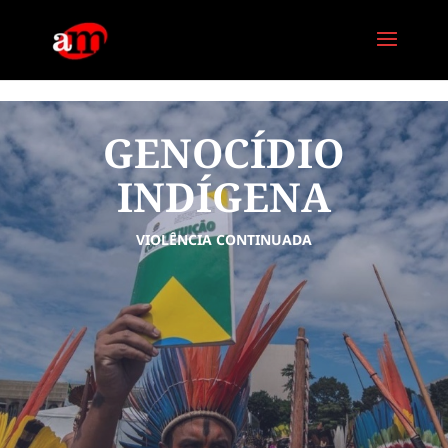
G-PG4M6MZJBE
GENOCÍDIO
INDÍGENA
VIOLÊNCIA CONTINUADA