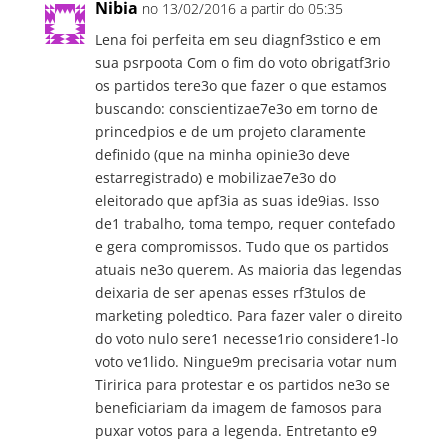
Nibia
no 13/02/2016 a partir do 05:35
Lena foi perfeita em seu diagnf3stico e em
sua psrpoota Com o fim do voto obrigatf3rio
os partidos tere3o que fazer o que estamos
buscando: conscientizae7e3o em torno de
princedpios e de um projeto claramente
definido (que na minha opinie3o deve
estarregistrado) e mobilizae7e3o do
eleitorado que apf3ia as suas ide9ias. Isso
de1 trabalho, toma tempo, requer contefado
e gera compromissos. Tudo que os partidos
atuais ne3o querem. As maioria das legendas
deixaria de ser apenas esses rf3tulos de
marketing poledtico. Para fazer valer o direito
do voto nulo sere1 necesse1rio considere1-lo
voto ve1lido. Ningue9m precisaria votar num
Tiririca para protestar e os partidos ne3o se
beneficiariam da imagem de famosos para
puxar votos para a legenda. Entretanto e9