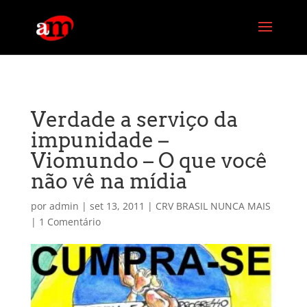
G-PG4M6MZJBE
Verdade a serviço da
impunidade –
Viomundo – O que você
não vê na mídia
por
admin
|
set 13, 2011
|
CRV BRASIL NUNCA MAIS
|
1 Comentário