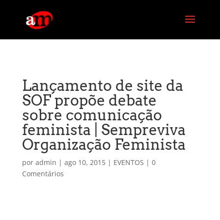
G-PG4M6MZJBE
Lançamento de site da
SOF propõe debate
sobre comunicação
feminista | Sempreviva
Organização Feminista
por
admin
|
ago 10, 2015
|
EVENTOS
|
0
Comentários