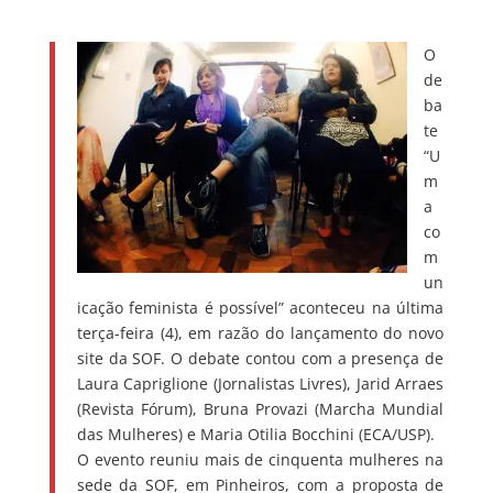
O
de
ba
te
“U
m
a
co
m
un
icação feminista é possível” aconteceu na última
terça-feira (4), em razão do lançamento do novo
site da SOF. O debate contou com a presença de
Laura Capriglione (Jornalistas Livres), Jarid Arraes
(Revista Fórum), Bruna Provazi (Marcha Mundial
das Mulheres) e Maria Otilia Bocchini (ECA/USP).
O evento reuniu mais de cinquenta mulheres na
sede da SOF, em Pinheiros, com a proposta de