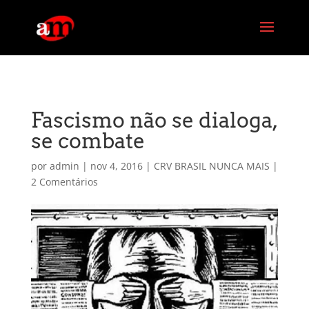
G-PG4M6MZJBE
Fascismo não se dialoga,
se combate
por
admin
|
nov 4, 2016
|
CRV BRASIL NUNCA MAIS
|
2 Comentários