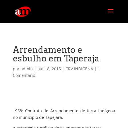
G-PG4M6MZJBE
Arrendamento e
esbulho em Taperaja
por
admin
|
out 18, 2015
|
CRV INDÍGENA
|
1
Comentário
1968: Contrato de Arrendamento de terra indígena
no município de Tapejara.
A estratégia ruralista de se apossar das terras