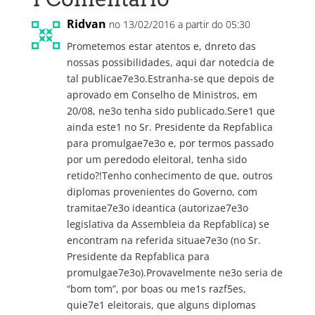
Ridvan
no 13/02/2016 a partir do 05:30
Prometemos estar atentos e, dnreto das
nossas possibilidades, aqui dar notedcia de
tal publicae7e3o.Estranha-se que depois de
aprovado em Conselho de Ministros, em
20/08, ne3o tenha sido publicado.Sere1 que
ainda este1 no Sr. Presidente da Repfablica
para promulgae7e3o e, por termos passado
por um peredodo eleitoral, tenha sido
retido?!Tenho conhecimento de que, outros
diplomas provenientes do Governo, com
tramitae7e3o ideantica (autorizae7e3o
legislativa da Assembleia da Repfablica) se
encontram na referida situae7e3o (no Sr.
Presidente da Repfablica para
promulgae7e3o).Provavelmente ne3o seria de
“bom tom”, por boas ou me1s razf5es,
quie7e1 eleitorais, que alguns diplomas