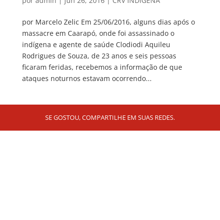
por
admin
|
jun 26, 2016
|
CRV INDÍGENA
por Marcelo Zelic Em 25/06/2016, alguns dias após o
massacre em Caarapó, onde foi assassinado o
indígena e agente de saúde Clodiodi Aquileu
Rodrigues de Souza, de 23 anos e seis pessoas
ficaram feridas, recebemos a informação de que
ataques noturnos estavam ocorrendo...
SE GOSTOU, COMPARTILHE EM SUAS REDES.